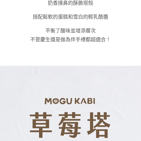
奶香撲鼻的酥脆塔殼
搭配鬆軟的蛋糕和雪白的輕乳酪醬
平衡了酸味並增添層次
不管慶生還是做為伴手禮都超適合！