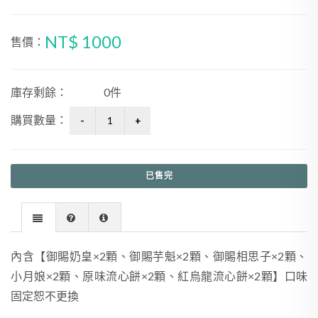
NT$ 1000
售價：
庫存剩餘：
0件
購買數量：
已售完
內含【御賜奶皇×2顆、御賜芋魁×2顆、御賜相思子×2顆、
小月娘×2顆、原味流心餅×2顆、紅烏龍流心餅×2顆】口味
固定恕不更換