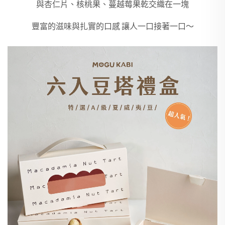
與杏仁片、核桃果、蔓越莓果乾交織在一塊
豐富的滋味與扎實的口感 讓人一口接著一口～