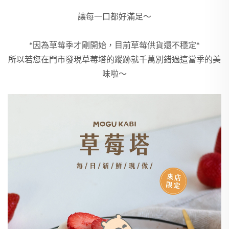
讓每一口都好滿足～
*因為草莓季才剛開始，目前草莓供貨還不穩定*
所以若您在門市發現草莓塔的蹤跡就千萬別錯過這當季的美
味啦～