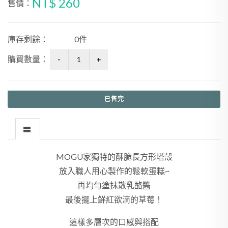
NT$ 260
售價：
庫存剩餘：
0件
購買數量：
已售完
MOGU家獨特的酥脆長方形塔殼
放入職人用心製作的鬆軟蛋糕~
再均勻塗抹散乳酪醬
最後擺上鮮紅欲滴的草莓！
這樣多層次的口感與搭配