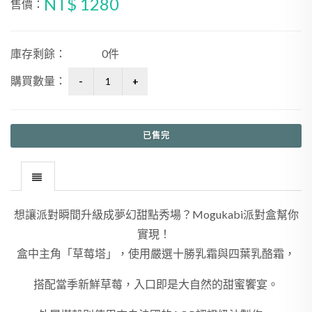
NT$ 1280
售價：
庫存剩餘：
0件
購買數量：
已售完
想讓派對瞬間升級成夢幻甜點秀場？Mogukabi派對盒幫你
實現！
盒中主角「草莓塔」，使用嚴選十勝乳霜與四葉乳酪霜，
搭配當季新鮮草莓，入口即是大自然的甜蜜饗宴。