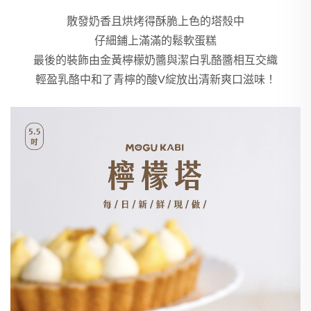
散發奶香且烘烤得酥脆上色的塔殼中
仔細鋪上滿滿的鬆軟蛋糕
最後的裝飾由金黃檸檬奶醬與潔白乳酪醬相互交織
輕盈乳酪中和了青檸的酸V綻放出清新爽口滋味！