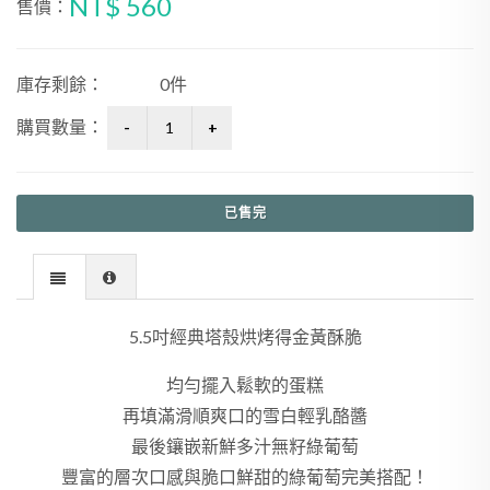
NT$ 560
售價：
庫存剩餘：
0件
購買數量：
已售完
5.5吋經典塔殼烘烤得金黃酥脆
均勻擺入鬆軟的蛋糕
再
填滿滑順爽口的雪白輕乳酪醬
最後鑲嵌新鮮多汁無籽綠葡萄
豐富的層次口感
與脆口鮮甜的綠葡萄完美搭配！